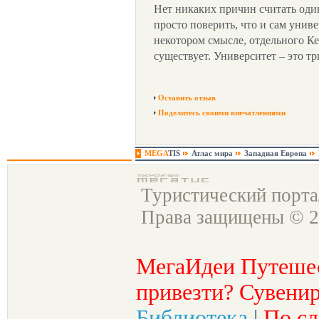
Нет никаких причин считать один
просто поверить, что и сам униве
некотором смысле, отдельного К
существует. Университет – это т
Оставить отзыв
Поделитесь своими впечатлениями
MEGA
TIS
Атлас мира
Западная Европа
Туристический порт
Права защищены © 2
МегаИдеи Путеше
привезти? Сувенир
Библиотека
|
По сл