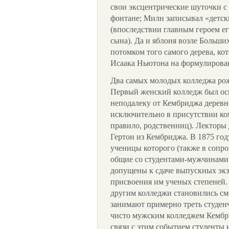
свои эксцентрические шуточки с
фонтане; Милн записывал «детски
(впоследствии главным героем е
сына). Да и яблоня возле Больших
потомком того самого дерева, ко
Исаака Ньютона на формулирова
Два самых молодых колледжа ро
Первый женский колледж был осн
неподалеку от Кембриджа деревне
исключительно в присутствии ко
правило, родственниц). Лекторы
Гертон из Кембриджа. В 1875 го
ученицы которого (также в сопр
общие со студентами-мужчинами
допущены к сдаче выпускных экза
присвоения им ученых степеней.
другим колледжи становились с
занимают примерно треть студен
чисто мужским колледжем Кембр
связи с этим событием студенты 