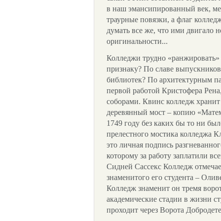
в наш эмансипированный век, ме
траурные повязки, а флаг колле
думать все же, что ими двигало 
оригинальности...
Колледжи трудно «ранжировать» -
признаку? По славе выпускнико
библиотек? По архитектурным па
первой работой Кристофера Рена
соборами. Квинс колледж хранит
деревянный мост – копию «Матем
1749 году без каких бы то ни бы
прелестного мостика колледжа Клэ
это личная подпись разгневанног
которому за работу заплатили вс
Сидней Сассекс Колледж отмечае
знаменитого его студента – Олив
Колледж знаменит он тремя вор
академические стадии в жизни ст
проходит через Ворота Добродет