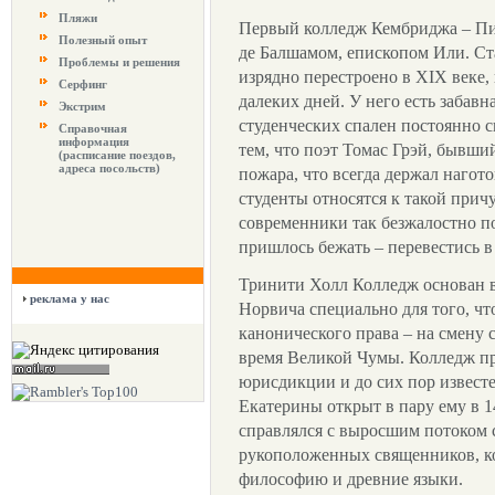
Пляжи
Первый колледж Кембриджа – Пит
Полезный опыт
де Балшамом, епископом Или. Ст
Проблемы и решения
изрядно перестроено в XIX веке, 
Серфинг
далеких дней. У него есть забавн
Экстрим
студенческих спален постоянно св
Справочная
информация
тем, что поэт Томас Грэй, бывший
(расписание поездов,
адреса посольств)
пожара, что всегда держал нагот
студенты относятся к такой прич
современники так безжалостно п
пришлось бежать – перевестись 
Тринити Холл Колледж основан в
реклама у нас
Норвича специально для того, что
канонического права – на смену
время Великой Чумы. Колледж пр
юрисдикции и до сих пор известе
Екатерины открыт в пару ему в 1
справлялся с выросшим потоком 
рукоположенных священников, ко
философию и древние языки.