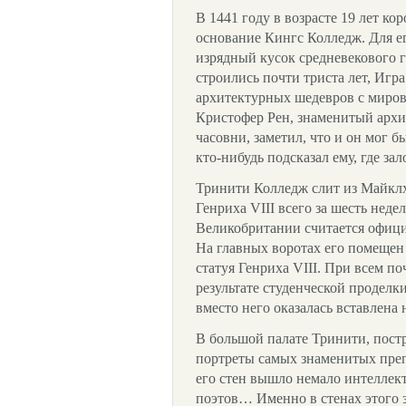
В 1441 году в возрасте 19 лет ко
основание Кингс Колледж. Для е
изрядный кусок средневекового 
строились почти триста лет, Игра
архитектурных шедевров с миров
Кристофер Рен, знаменитый архи
часовни, заметил, что и он мог б
кто-нибудь подсказал ему, где з
Тринити Колледж слит из Майклх
Генриха VIII всего за шесть неде
Великобритании считается офици
На главных воротах его помещен 
статуя Генриха VIII. При всем по
результате студенческой проделк
вместо него оказалась вставлена
В большой палате Тринити, постр
портреты самых знаменитых преп
его стен вышло немало интеллект
поэтов… Именно в стенах этого 