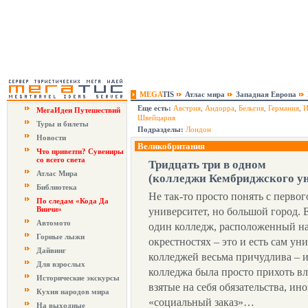
MEGA
TIS
Атлас мира
Западная Европа
Еще есть:
Австрия
,
Андорра
,
Бельгия
,
Германия
,
И
МегаИдеи Путешествий
Швейцария
Туры и билеты
Подразделы:
Лондон
Новости
Великобритания
Что привезти? Сувениры
со всего света
Тридцать три в одном
Атлас Мира
(колледжи Кембриджского ун
Библиотека
Не так-то просто понять с первог
По следам «Кода Да
Винчи»
университет, но большой город. 
Автомото
один колледж, расположенный на
Горные лыжи
окрестностях – это и есть сам ун
Дайвинг
колледжей весьма причудлива – 
Для взрослых
колледжа была просто прихоть вл
Исторические экскурсы
взятые на себя обязательства, ин
Кухня народов мира
«социальный заказ»…
На выходные