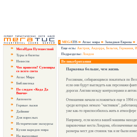
MEGA
TIS
Атлас мира
Западная Европа
Еще есть:
Австрия
,
Андорра
,
Бельгия
,
Германия
,
И
МегаИдеи Путешествий
Подразделы:
Лондон
Туры и билеты
Великобритания
Новости
Что привезти? Сувениры
Парковка больше, чем жизнь
со всего света
Атлас Мира
Россиянам, собирающимся покататься по Вели
Библиотека
если они будут выглядеть как персонажи фан
По следам «Кода Да
дорогах Англии между контролерами и автов
Винчи»
Автомото
Отношения начали осложняться еще в 1994 год
среди которых немало "частников", работающ
Горные лыжи
уже как-то приспособилось жить в атмосфере
Дайвинг
Для взрослых
Например, если колеса вашей машины находят
Исторические экскурсы
парковочные места Лондона, обозначенные на
Кухня народов мира
размеры мест для стоянок так и не были изме
На выходные