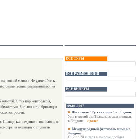
ВСЕ ТУРЫ
ВСЕ РАЗМЕЩЕНИЯ
 парковкой машин. Не удивляйтесь,
настоящая война, разразившаяся на
ВСЕ БИЛЕТЫ
 властей. С тех пор контролеры,
09.01.2007
мобилистами. Большинство британцев
ских хитростей.
Фестиваль "Русская зима" в Лондоне
Уже в третий раз Трафальгарская площадь
в Лондоне...
далее
. Правда, как недавно выяснилось, на
есмотря на очевидную глупость,
Международный фестиваль мимов в
.
Лондоне
С 12 по 28 января в лондоне пройдет