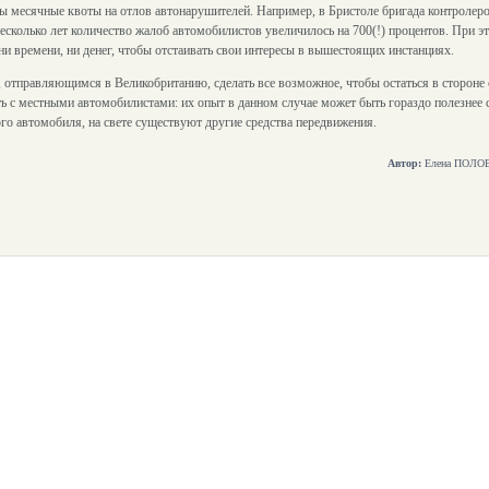
ны месячные квоты на отлов автонарушителей. Например, в Бристоле бригада контролер
несколько лет количество жалоб автомобилистов увеличилось на 700(!) процентов. При эт
и времени, ни денег, чтобы отстаивать свои интересы в вышестоящих инстанциях.
отправляющимся в Великобританию, сделать все возможное, чтобы остаться в стороне 
ть с местными автомобилистами: их опыт в данном случае может быть гораздо полезнее 
го автомобиля, на свете существуют другие средства передвижения.
Автор:
Елена ПОЛОВ