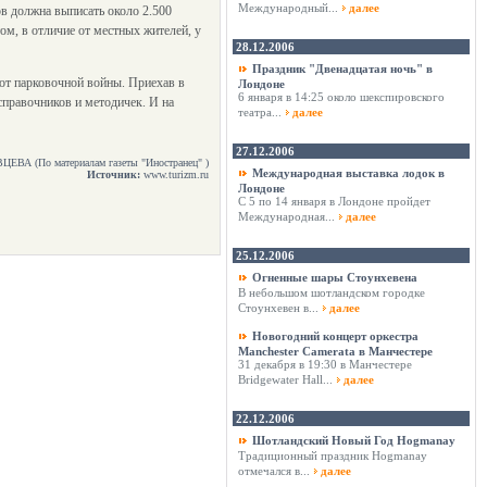
Международный...
далее
ов должна выписать около 2.500
ом, в отличие от местных жителей, у
28.12.2006
Праздник "Двенадцатая ночь" в
от парковочной войны. Приехав в
Лондоне
6 января в 14:25 около шекспировского
справочников и методичек. И на
театра...
далее
27.12.2006
ЦЕВА (По материалам газеты
"Иностранец"
)
Международная выставка лодок в
Источник:
www.turizm.ru
Лондоне
С 5 по 14 января в Лондоне пройдет
Международная...
далее
25.12.2006
Огненные шары Стоунхевена
В небольшом шотландском городке
Стоунхевен в...
далее
Новогодний концерт оркестра
Manchester Camerata в Манчестере
31 декабря в 19:30 в Манчестере
Bridgewater Hall...
далее
22.12.2006
Шотландский Новый Год Hogmanay
Традиционный праздник Hogmanay
отмечался в...
далее