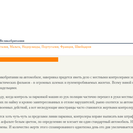
Великобритания
талия
,
Мальта
,
Нидерланды
,
Португалия
,
Франция
,
Швейцария
кобритании на автомобиле, наверняка придется иметь дело с местными контролерами за
тастических фильмов - в огромных шлемах и пуленепробиваемых жилетах. Всему виной 
ладельцами.
у, когда контроль за парковкой машин из рук полиции частично перешел в руки местных
их по найму и кровно заинтересованных в отлове нарушителей, рьяно охотятся за авто
 военных действий, а вот несведующие иностранцы часто становятся жертвами контролер
ся хоть чуть-чуть за пределами линии парковки, контролеры вправе выписать вам штраф
 асфальте белым цветом, по определению не влезает ни один стандартный автомобиль. Н
нены. И количество жертв этого спланированного идиотизма день ото дня увеличивается